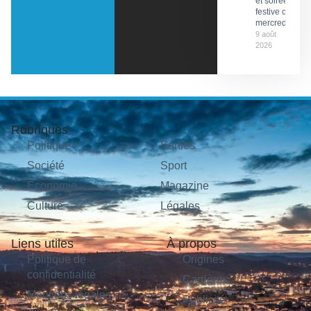
et soirée
festive ce
mercredi
9 août
2026
Rubriques
Politique
Sorties
Société
Sport
Économie
Magazine
Culture
Légales
Liens utiles
À propos
Politique de
Origines
confidentialité
Carrières
Mentions légales
Publicité