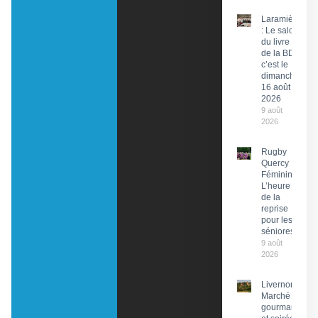
Laramière
: Le salon
du livre et
de la BD,
c’est le
dimanche
16 août
2026
9 août
2026
Rugby
Quercy
Féminin :
L’heure
de la
reprise
pour les
séniores
9 août
2026
Livernon :
Marché
gourmand