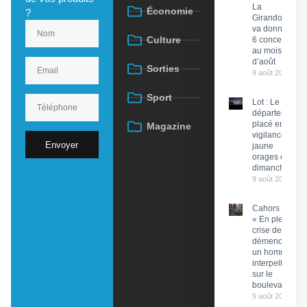
La
Économie
?
Girandola
va donner
Culture
6 concerts
au mois
d’août
Sorties
9 août 2026
Sport
Lot : Le
département
placé en
Magazine
vigilance
Envoyer
jaune
orages ce
dimanche
9 août 2026
Cahors :
« En pleine
crise de
démence »,
un homme
interpellé
sur le
boulevard
9 août 2026