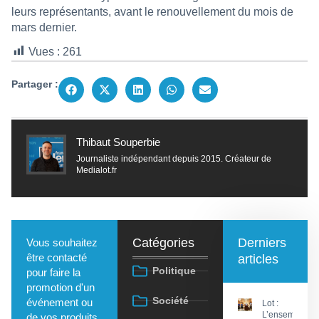
leurs représentants, avant le renouvellement du mois de
mars dernier.
Vues :
261
Partager :
Thibaut Souperbie
Journaliste indépendant depuis 2015. Créateur de
Medialot.fr
Catégories
Derniers
Vous souhaitez
être contacté
articles
Politique
pour faire la
promotion d'un
Société
événement ou
Lot :
L’ensemble
de vos produits