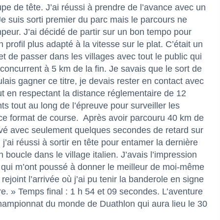
upe de tête. J’ai réussi à prendre de l’avance avec un
Je suis sorti premier du parc mais le parcours ne
mpeur. J’ai décidé de partir sur un bon tempo pour
 profil plus adapté à la vitesse sur le plat. C’était un
et de passer dans les villages avec tout le public qui
concurrent à 5 km de la fin. Je savais que le sort de
lais gagner ce titre, je devais rester en contact avec
out en respectant la distance réglementaire de 12
ts tout au long de l’épreuve pour surveiller les
ns ce format de course. Après avoir parcouru 40 km de
ivé avec seulement quelques secondes de retard sur
j’ai réussi à sortir en tête pour entamer la dernière
 boucle dans le village italien. J’avais l’impression
 qui m’ont poussé à donner le meilleur de moi-même
 rejoint l’arrivée où j’ai pu tenir la banderole en signe
re. » Temps final : 1 h 54 et 09 secondes. L’aventure
 championnat du monde de Duathlon qui aura lieu le 30