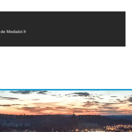
de Medialot.fr
iens utiles
À propos
Politique de
Origines