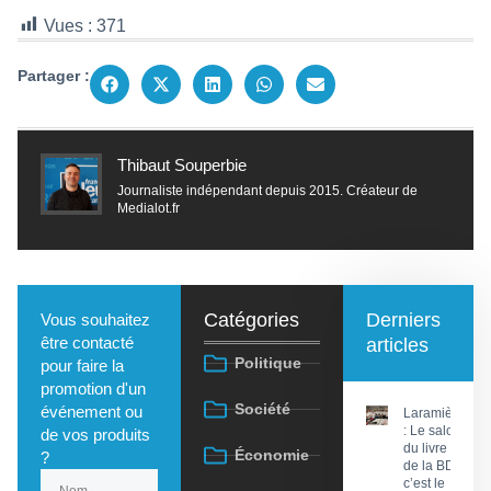
Vues :
371
Partager :
Thibaut Souperbie
Journaliste indépendant depuis 2015. Créateur de
Medialot.fr
Catégories
Derniers
Vous souhaitez
être contacté
articles
Politique
pour faire la
promotion d'un
Société
événement ou
Laramière
: Le salon
de vos produits
du livre et
Économie
?
de la BD,
c’est le