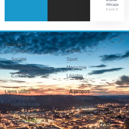
festival
Africajarc
8 août 2026
Rubriques
Politique
Sorties
Société
Sport
Économie
Magazine
Culture
Légales
Liens utiles
À propos
Politique de
Origines
confidentialité
Carrières
Mentions légales
Publicité
Contact