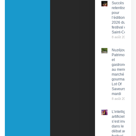
Succès
retentissant
pour
l’édition
2026 du
festival de
Saint-Céré
8 août 2026
Nuzéjouls :
Patrimoine
et
gastronomie
au menu du
marché
gourmand
Lot Of
Saveurs ce
mardi
8 août 2026
L’intelligence
artificielle
s’est invitée
dans le
débat au