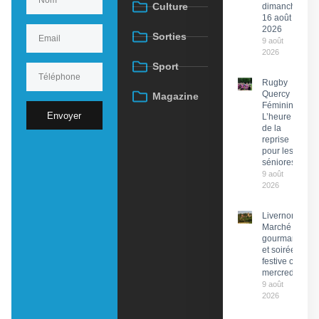
Culture
dimanche
16 août
2026
Sorties
9 août
2026
Sport
Rugby
Quercy
Magazine
Féminin :
Envoyer
L’heure
de la
reprise
pour les
séniores
9 août
2026
Livernon :
Marché
gourmand
et soirée
festive ce
mercredi
9 août
2026