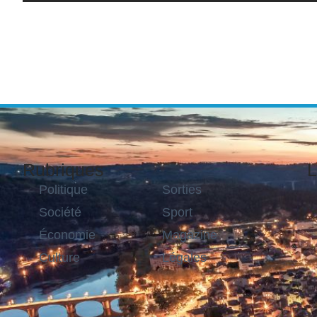
Rubriques
L
Politique
Sorties
Société
Sport
Économie
Magazine
Culture
Légales