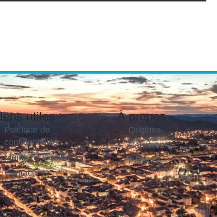
iens utiles
À propos
Politique de
Origines
confidentialité
Carrières
Mentions légales
Publicité
Contact