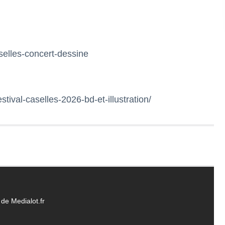
-caselles-concert-dessine
estival-caselles-2026-bd-et-illustration/
de Medialot.fr