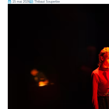
15 mai 2026
Thibaut Souperbie