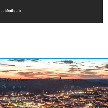
de Medialot.fr
iens utiles
À propos
Politique de
Origines
confidentialité
Carrières
Mentions légales
Publicité