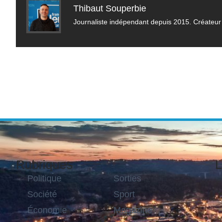
Thibaut Souperbie
Journaliste indépendant depuis 2015. Créateur 
Rubriques
L
Politique
Sorties
Société
Sport
Économie
Magazine