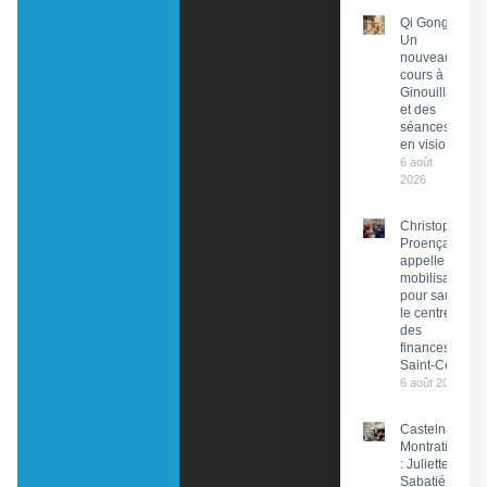
Qi Gong :
Un
nouveau
cours à
Ginouillac
et des
séances
en visio
6 août
2026
Christophe
Proença
appelle à la
mobilisation
pour sauver
le centre
des
finances de
Saint-Céré
6 août 2026
Castelnau-
Montratier
: Juliette
Sabatié