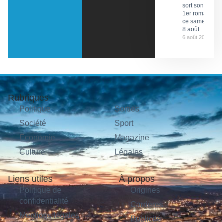
sort son
1er roman
ce samedi
8 août
6 août 2026
Rubriques
Politique
Sorties
Société
Sport
Économie
Magazine
Culture
Légales
Liens utiles
À propos
Politique de
Origines
confidentialité
Carrières
Mentions légales
Publicité