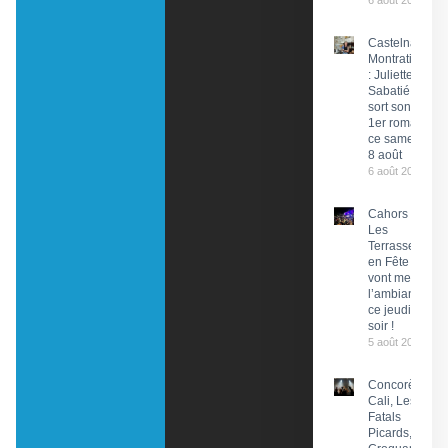
6 août 2026
Castelnau-
Montratier
: Juliette
Sabatié
sort son
1er roman
ce samedi
8 août
6 août 2026
Cahors :
Les
Terrasses
en Fête
vont mettre
l’ambiance
ce jeudi
soir !
5 août 2026
Concorès :
Cali, Les
Fatals
Picards, Les