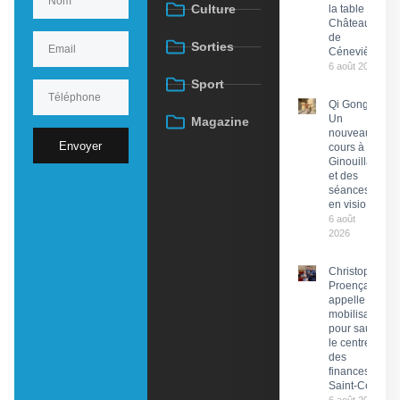
Culture
la table du
Château
de
Sorties
Cénevières
6 août 2026
Sport
Qi Gong :
Un
Magazine
nouveau
Envoyer
cours à
Ginouillac
et des
séances
en visio
6 août
2026
Christophe
Proença
appelle à la
mobilisation
pour sauver
le centre
des
finances de
Saint-Céré