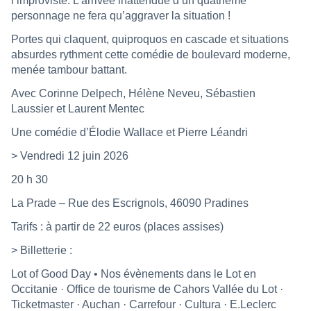
l’improviste. L’arrivée inattendue d’un quatrième
personnage ne fera qu’aggraver la situation !
Portes qui claquent, quiproquos en cascade et situations
absurdes rythment cette comédie de boulevard moderne,
menée tambour battant.
Avec Corinne Delpech, Hélène Neveu, Sébastien
Laussier et Laurent Mentec
Une comédie d’Élodie Wallace et Pierre Léandri
> Vendredi 12 juin 2026
20 h 30
La Prade – Rue des Escrignols, 46090 Pradines
Tarifs : à partir de 22 euros (places assises)
> Billetterie :
Lot of Good Day • Nos évènements dans le Lot en
Occitanie
· Office de tourisme de Cahors Vallée du Lot ·
Ticketmaster · Auchan · Carrefour · Cultura · E.Leclerc