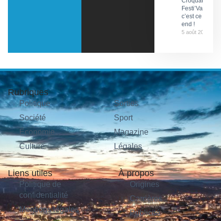
Croquants…
Festi’ValCéou,
c’est ce week-
end !
5 août 2026
Rubriques
Politique
Sorties
Société
Sport
Économie
Magazine
Culture
Légales
Liens utiles
À propos
Politique de
Origines
confidentialité
Carrières
Mentions légales
Publicité