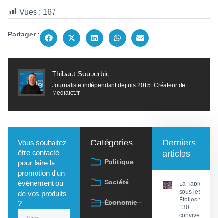
Vues :
167
Partager :
Thibaut Souperbie
Journaliste indépendant depuis 2015. Créateur de
Medialot.fr
Catégories
Derniers
Vous souhaitez
être contacté
articles
Politique
pour faire la
promotion d'un
Société
événement ou
La Tablée
sous les
de vos produits
Étoiles :
Économie
?
130
convives à