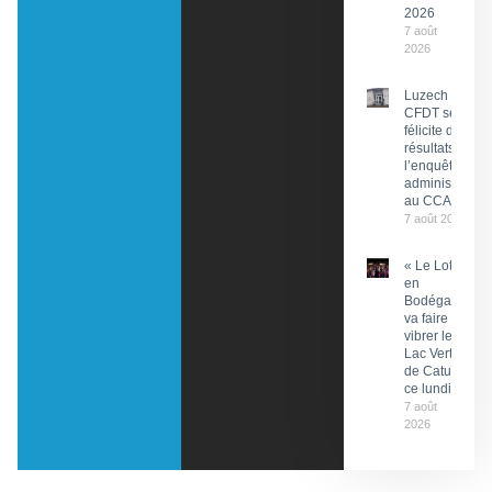
2026
7 août
2026
Luzech : La
CFDT se
félicite des
résultats de
l’enquête
administrative
au CCAS
7 août 2026
« Le Lot
en
Bodéga »
va faire
vibrer le
Lac Vert
de Catus
ce lundi
7 août
2026