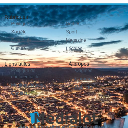
Rubriques
Politique
Sorties
Société
Sport
Économie
Magazine
Culture
Légales
Liens utiles
À propos
Politique de
Origines
confidentialité
Carrières
Mentions légales
Publicité
Contact
Votre site d'actualités et d'informations dans le