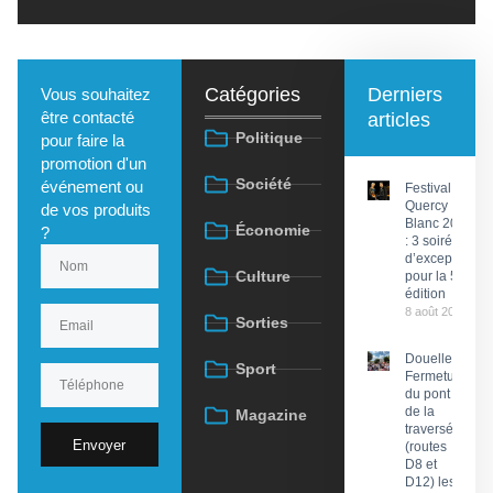
Catégories
Derniers
Vous souhaitez
être contacté
articles
Politique
pour faire la
promotion d'un
Société
événement ou
Festival du
Quercy
de vos produits
Blanc 2026
Économie
?
: 3 soirées
d’exception
Culture
pour la 58e
édition
8 août 2026
Sorties
Douelle :
Sport
Fermeture
du pont et
de la
Magazine
traversée
Envoyer
(routes
D8 et
D12) les