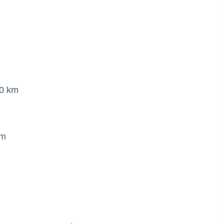
10 km
km