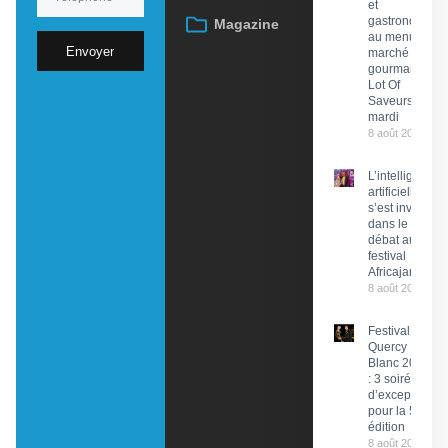
et
gastronomie
Magazine
au menu du
Envoyer
marché
gourmand
Lot Of
Saveurs ce
mardi
8 août 2026
L’intelligence
artificielle
s’est invitée
dans le
débat au
festival
Africajarc
8 août 2026
Festival du
Quercy
Blanc 2026
: 3 soirées
d’exception
pour la 58e
édition
8 août 2026