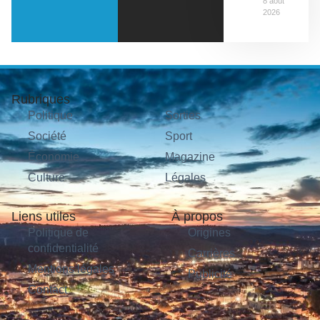
8 août
2026
Rubriques
Politique
Sorties
Société
Sport
Économie
Magazine
Culture
Légales
Liens utiles
À propos
Politique de
Origines
confidentialité
Carrières
Mentions légales
Publicité
Contact