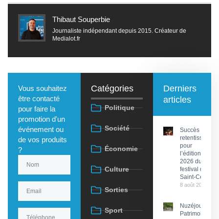
Thibaut Souperbie
Journaliste indépendant depuis 2015. Créateur de
Medialot.fr
Catégories
Derniers
Vous souhaitez
être contacté
articles
Politique
pour faire la
promotion d'un
Société
événement ou
Succès
retentissant
de vos produits
pour
Économie
?
l’édition
2026 du
Culture
festival de
Saint-Céré
8 août 2026
Sorties
Nuzéjouls :
Sport
Patrimoine