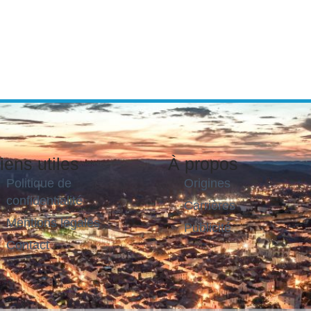
iens utiles
À propos
Politique de
Origines
confidentialité
Carrières
Mentions légales
Publicité
Contact