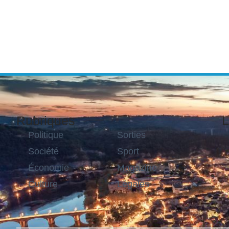
Rubriques
L
Politique
Sorties
Société
Sport
Économie
Magazine
Culture
Légales