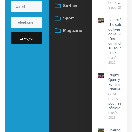
boulevard
Sorties
9 août 2026
Sport
Laramière
: Le salon
du livre et
Magazine
de la BD,
Envoyer
c’est le
dimanche
16 août
2026
9 août
2026
Rugby
Quercy
Féminin :
L’heure
de la
reprise
pour les
séniores
9 août
2026
Livernon :