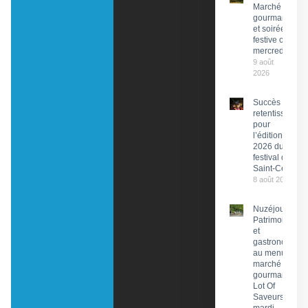
Marché
gourmand
et soirée
festive ce
mercredi
9 août
2026
Succès
retentissant
pour
l’édition
2026 du
festival de
Saint-Céré
8 août 2026
Nuzéjouls :
Patrimoine
et
gastronomie
au menu du
marché
gourmand
Lot Of
Saveurs ce