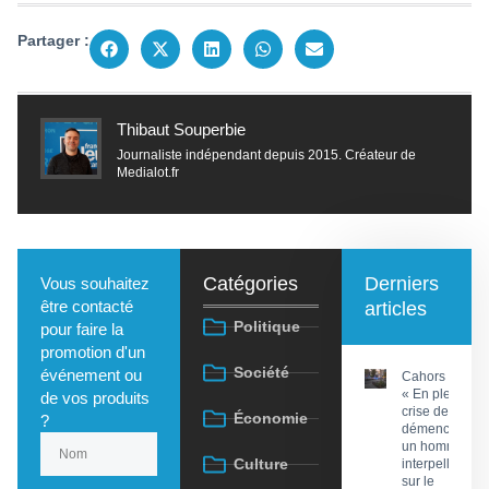
Partager :
Thibaut Souperbie
Journaliste indépendant depuis 2015. Créateur de
Medialot.fr
Catégories
Derniers
Vous souhaitez
être contacté
articles
Politique
pour faire la
promotion d'un
Société
événement ou
Cahors :
« En pleine
de vos produits
crise de
Économie
?
démence »,
un homme
Culture
interpellé
sur le