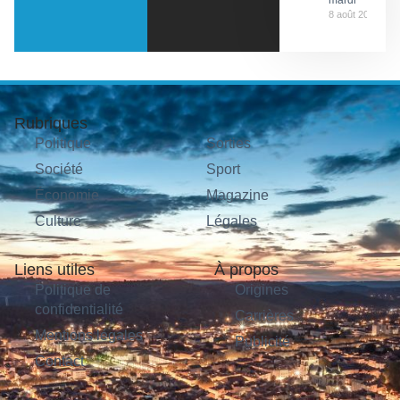
mardi
8 août 2026
Rubriques
Politique
Sorties
Société
Sport
Économie
Magazine
Culture
Légales
Liens utiles
À propos
Politique de
Origines
confidentialité
Carrières
Mentions légales
Publicité
Contact