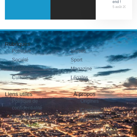
end !
5 août 2026
Rubriques
Politique
Sorties
Société
Sport
Économie
Magazine
Culture
Légales
Liens utiles
À propos
Politique de
Origines
confidentialité
Carrières
Mentions légales
Publicité
Contact