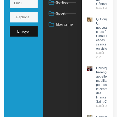
Sorties
Cénevières
6 août 2026
Sport
Qi Gong :
Un
Magazine
nouveau
Envoyer
cours à
Ginouillac
et des
séances
en visio
6 août
2026
Christophe
Proença
appelle à la
mobilisation
pour sauver
le centre
des
finances de
Saint-Céré
6 août 2026