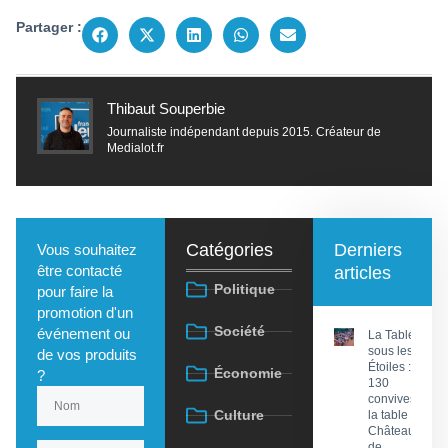
Partager :
Thibaut Souperbie
Journaliste indépendant depuis 2015. Créateur de
Medialot.fr
Catégories
Derniers
Vous souhaitez
être contacté
articles
Politique
pour faire la
promotion d'un
Société
événement ou
La Tablée
sous les
de vos produits
Étoiles :
Économie
?
130
convives à
Culture
la table du
Château
de