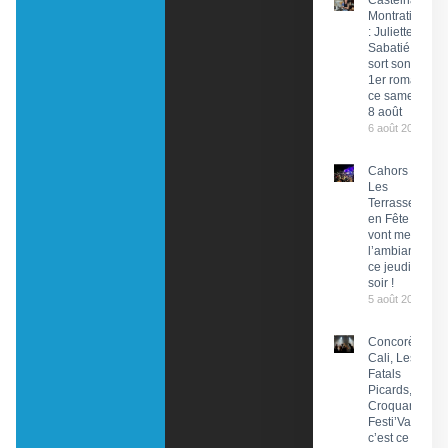
Castelnau-
Montratier
: Juliette
Sabatié
sort son
1er roman
ce samedi
8 août
6 août 2026
Cahors :
Les
Terrasses
en Fête
vont mettre
l’ambiance
ce jeudi
soir !
5 août 2026
Concorès :
Cali, Les
Fatals
Picards, Les
Croquants…
Festi’ValCéou,
c’est ce week-