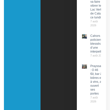
va faire
vibrer le
Lac Vert
de Catus
ce lundi
7 août
2026
Cahors : Des
policiers
blessés lors
d’une
interpellation
7 août 2026
Prayssac
: O 46
fût, bar à
bières et
à vins, a
ouvert
ses
portes
7 août
2026