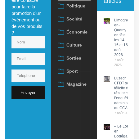
être contacté
articles
Politique
pour faire la
promotion d'un
Société
événement ou
Limogne-
en-
de vos produits
Quercy
Économie
?
en fête
les 14,
Culture
15 et 16
août
2026
Sorties
7 août
2026
Sport
Luzech : La
CFDT se
Magazine
félicite des
Envoyer
résultats de
l’enquête
administrative
au CCAS
7 août 2026
« Le Lot
en
Bodéga »