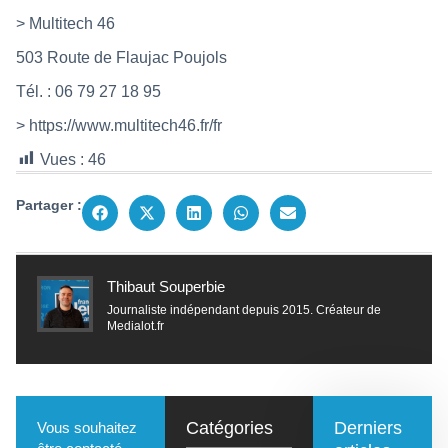
> Multitech 46
503 Route de Flaujac Poujols
Tél. : 06 79 27 18 95
>
https://www.multitech46.fr/fr
Vues :
46
Partager :
Thibaut Souperbie
Journaliste indépendant depuis 2015. Créateur de
Medialot.fr
Catégories
Derniers
Vous souhaitez