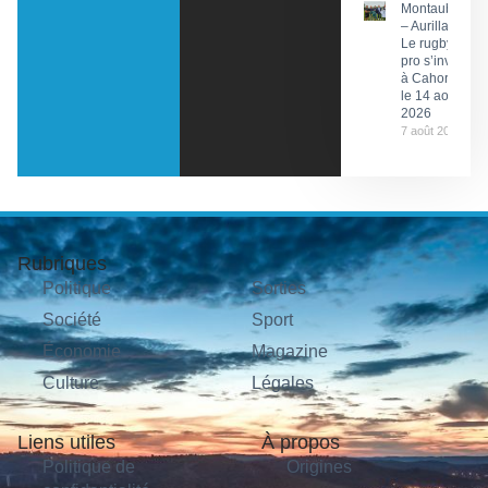
Montauban
– Aurillac :
Le rugby
pro s’invite
à Cahors
le 14 août
2026
7 août 2026
Rubriques
Politique
Sorties
Société
Sport
Économie
Magazine
Culture
Légales
Liens utiles
À propos
Politique de
Origines