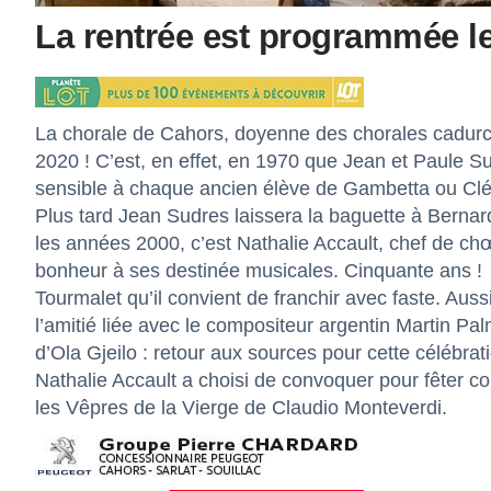
La rentrée est programmée l
La chorale de Cahors, doyenne des chorales cadurci
2020 ! C’est, en effet, en 1970 que Jean et Paule Sud
sensible à chaque ancien élève de Gambetta ou Clémen
Plus tard Jean Sudres laissera la baguette à Bernar
les années 2000, c’est Nathalie Accault, chef de chœ
bonheur à ses destinée musicales. Cinquante ans !
Tourmalet qu’il convient de franchir avec faste. Aus
l’amitié liée avec le compositeur argentin Martin Pa
d’Ola Gjeilo : retour aux sources pour cette célébr
Nathalie Accault a choisi de convoquer pour fêter co
les Vêpres de la Vierge de Claudio Monteverdi.