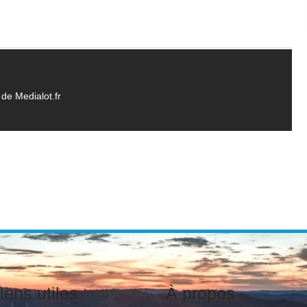
de Medialot.fr
iens utiles
À propos