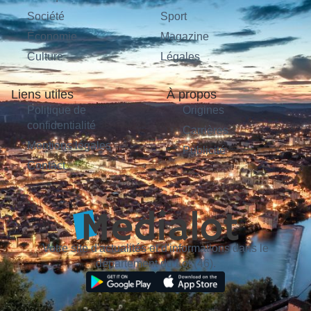
Société
Sport
Économie
Magazine
Culture
Légales
Liens utiles
À propos
Politique de
Origines
confidentialité
Carrières
Mentions légales
Publicité
Contact
Votre site d'actualités et d'informations dans le
département du Lot (46).