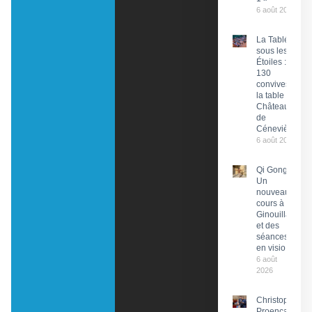
6 août 2026
La Tablée
sous les
Étoiles :
130
convives à
la table du
Château
de
Cénevières
6 août 2026
Qi Gong :
Un
nouveau
cours à
Ginouillac
et des
séances
en visio
6 août
2026
Christophe
Proença