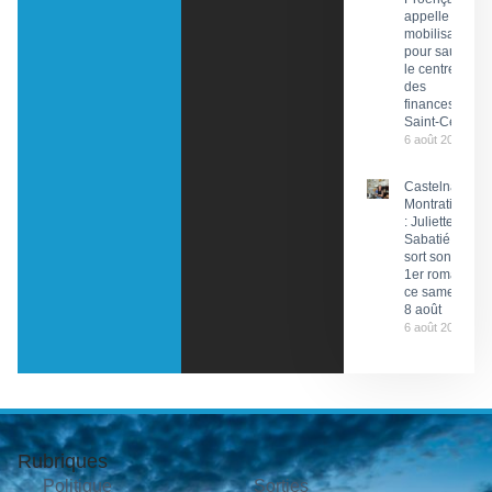
appelle à la
mobilisation
pour sauver
le centre
des
finances de
Saint-Céré
6 août 2026
Castelnau-
Montratier
: Juliette
Sabatié
sort son
1er roman
ce samedi
8 août
6 août 2026
Rubriques
Politique
Sorties