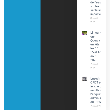
de l’eau
sur les
secteurs
impactés
8 août
2026
Limogne-
en-
Quercy
en fête
les 14,
15 et 16
août
2026
7 août
2026
Luzech : La
CFDT se
félicite des
résultats de
l’enquête
administrative
au CCAS
7 août 2026