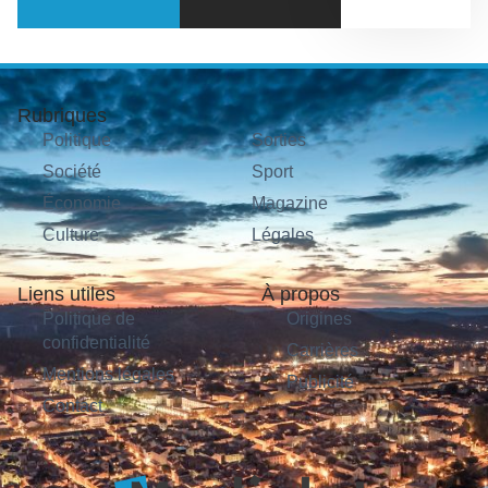
Rubriques
Politique
Sorties
Société
Sport
Économie
Magazine
Culture
Légales
Liens utiles
À propos
Politique de
Origines
confidentialité
Carrières
Mentions légales
Publicité
Contact