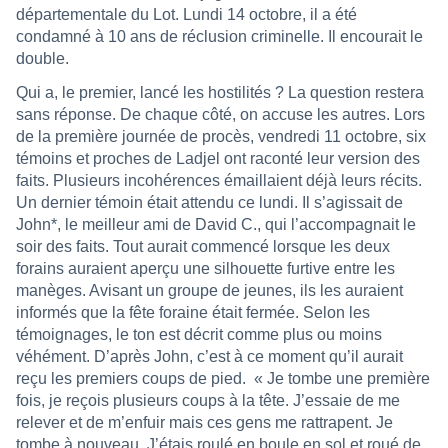
départementale du Lot. Lundi 14 octobre, il a été
condamné à 10 ans de réclusion criminelle. Il encourait le
double.
Qui a, le premier, lancé les hostilités ? La question restera
sans réponse. De chaque côté, on accuse les autres. Lors
de la première journée de procès, vendredi 11 octobre, six
témoins et proches de Ladjel ont raconté leur version des
faits. Plusieurs incohérences émaillaient déjà leurs récits.
Un dernier témoin était attendu ce lundi. Il s’agissait de
John*, le meilleur ami de David C., qui l’accompagnait le
soir des faits. Tout aurait commencé lorsque les deux
forains auraient aperçu une silhouette furtive entre les
manèges. Avisant un groupe de jeunes, ils les auraient
informés que la fête foraine était fermée. Selon les
témoignages, le ton est décrit comme plus ou moins
véhément. D’après John, c’est à ce moment qu’il aurait
reçu les premiers coups de pied. « Je tombe une première
fois, je reçois plusieurs coups à la tête. J’essaie de me
relever et de m’enfuir mais ces gens me rattrapent. Je
tombe à nouveau. J’étais roulé en boule en sol et roué de