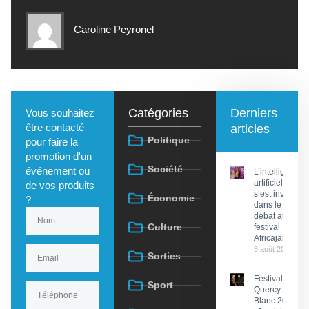
Caroline Peyronel
Catégories
Derniers
Vous souhaitez
être contacté
articles
Politique
pour faire la
promotion d'un
Société
événement ou
L’intelligence
artificielle
de vos produits
s’est invitée
Économie
?
dans le
débat au
Culture
festival
Africajarc
8 août 2026
Sorties
Festival du
Sport
Quercy
Blanc 2026