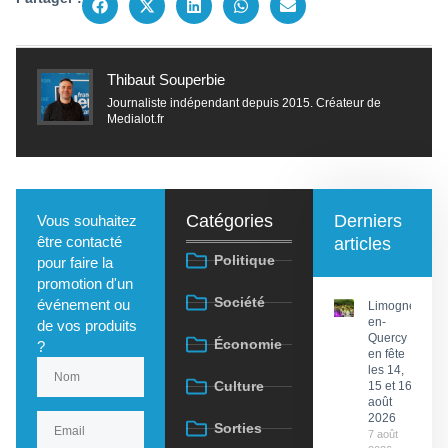
Thibaut Souperbie
Journaliste indépendant depuis 2015. Créateur de
Medialot.fr
Catégories
Derniers
Vous souhaitez
être contacté
articles
Politique
pour faire la
promotion d'un
Société
événement ou
Limogne-
en-
de vos produits
Quercy
Économie
?
en fête
les 14,
Culture
15 et 16
août
2026
Sorties
7 août