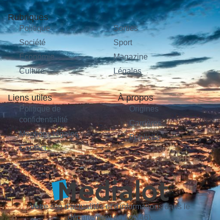
Rubriques
Politique
Sorties
Société
Sport
Économie
Magazine
Culture
Légales
Liens utiles
À propos
Politique de
Origines
confidentialité
Carrières
Mentions légales
Publicité
Contact
Votre site d'actualités et d'informations dans le
département du Lot (46).