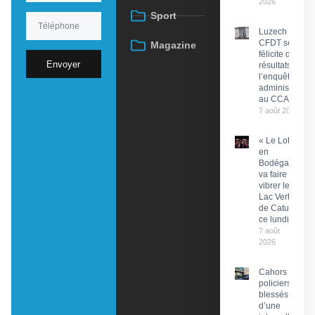
2026
Sport
Luzech : La
CFDT se
Magazine
félicite des
Envoyer
résultats de
l’enquête
administrative
au CCAS
7 août 2026
« Le Lot
en
Bodéga »
va faire
vibrer le
Lac Vert
de Catus
ce lundi
7 août
2026
Cahors : Des
policiers
blessés lors
d’une