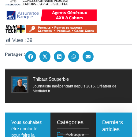
Vues :
39
Partager :
Thibaut Souperbie
Journaliste indépendant depuis 2015. Créateur de
Medialot.fr
Catégories
Derniers
Vous souhaitez
être contacté
articles
Politique
pour faire la