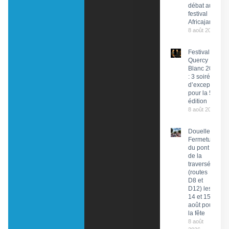
débat au
festival
Africajarc
8 août 2026
Festival du
Quercy
Blanc 2026
: 3 soirées
d’exception
pour la 58e
édition
8 août 2026
Douelle :
Fermeture
du pont et
de la
traversée
(routes
D8 et
D12) les
14 et 15
août pour
la fête
8 août