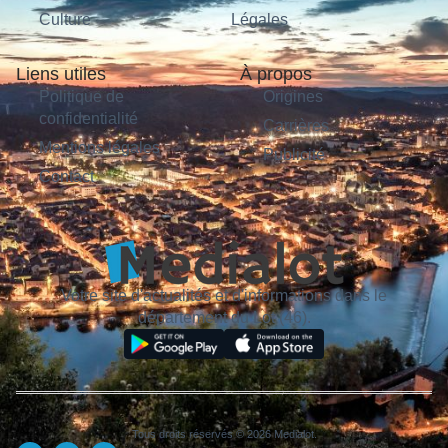
Culture
Légales
Liens utiles
À propos
Politique de
Origines
confidentialité
Carrières
Mentions légales
Publicité
Contact
Votre site d'actualités et d'informations dans le
département du Lot (46).
Tous droits réservés © 2026 Medialot.