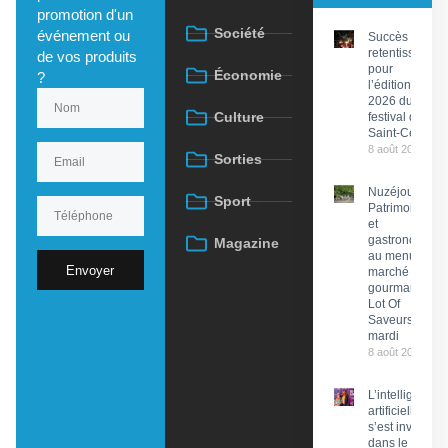
promotion d'un
Société
événement ou
Succès
retentissant
de vos produits
pour
Économie
?
l’édition
2026 du
Culture
festival de
Saint-Céré
8 août 2026
Sorties
Nuzéjouls :
Sport
Patrimoine
et
gastronomie
Magazine
au menu du
Envoyer
marché
gourmand
Lot Of
Saveurs ce
mardi
8 août 2026
L’intelligence
artificielle
s’est invitée
dans le