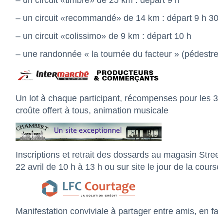
– un circuit «timbré» de 25 km : départ 9 h
– un circuit «recommandé» de 14 km : départ 9 h 3
– un circuit «colissimo» de 9 km : départ 10 h
– une randonnée « la tournée du facteur » (pédestre
Un lot à chaque participant, récompenses pour les 
croûte offert à tous, animation musicale
Inscriptions et retrait des dossards au magasin St
22 avril de 10 h à 13 h ou sur site le jour de la cours
Manifestation conviviale à partager entre amis, en f