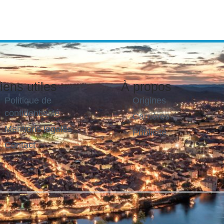
iens utiles
À propos
Politique de
Origines
confidentialité
Carrières
Mentions légales
Publicité
Contact