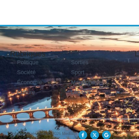
Rubriques
L
Politique
Sorties
Société
Sport
Économie
Magazine
Culture
Légales
Tous droits réservés © 2026 Medialot.