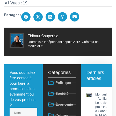
Vues :
19
Partager :
Thibaut Souperbie
Journaliste indépendant depuis 2015. Créateur de
Medialot.fr
Catégories
Derniers
Vous souhaitez
être contacté
articles
Politique
pour faire la
promotion d'un
Société
événement ou
Montauban
– Aurillac :
de vos produits
Le rugby
Économie
?
pro s’invite
à Cahors
Culture
le 14 août