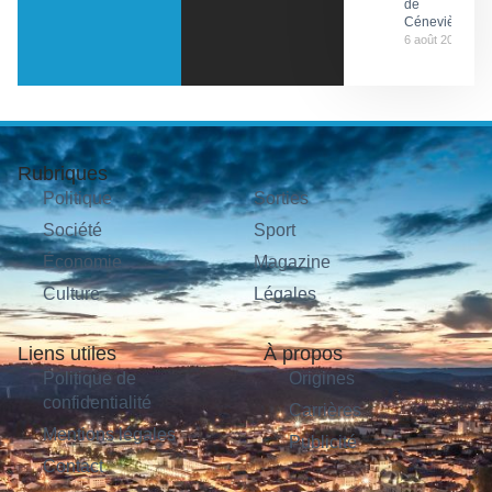
de
Cénevières
6 août 2026
Rubriques
Politique
Sorties
Société
Sport
Économie
Magazine
Culture
Légales
Liens utiles
À propos
Politique de
Origines
confidentialité
Carrières
Mentions légales
Publicité
Contact