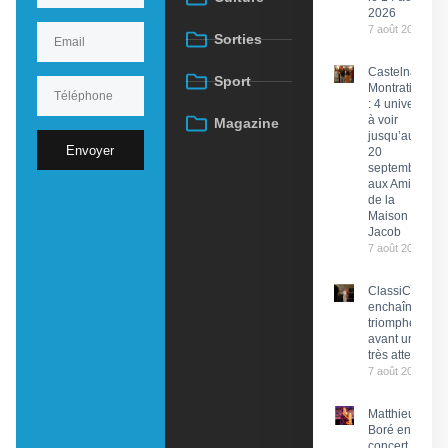
2026
7 août 2026
Sorties
Castelnau-
Sport
Montratier
: 4 univers
à voir
Magazine
jusqu’au
Envoyer
20
septembre
aux Amis
de la
Maison
Jacob
7 août 2026
ClassiCahors
enchaîne les
triomphes
avant un final
très attendu
7 août 2026
Matthieu
Boré en
concert