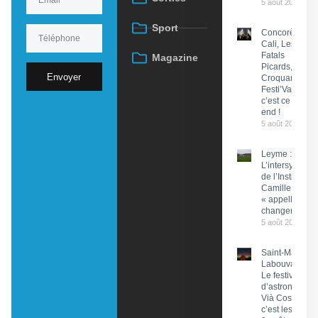
5 août 2026
Sport
Concorès :
Cali, Les
Fatals
Magazine
Picards, Les
Envoyer
Croquants…
Festi’ValCéou,
c’est ce week-
end !
5 août 2026
Leyme :
L’intersyndical
de l’Institut
Camille Miret
« appelle à du
changement »
5 août 2026
Saint-Martin-
Labouval :
Le festival
d’astronomie
Vià Cosmos,
c’est les 7 et