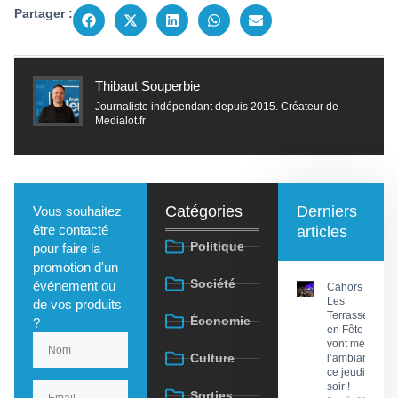
Partager :
Thibaut Souperbie
Journaliste indépendant depuis 2015. Créateur de
Medialot.fr
Catégories
Derniers
Vous souhaitez
être contacté
articles
Politique
pour faire la
promotion d'un
Société
événement ou
Cahors :
Les
de vos produits
Terrasses
Économie
?
en Fête
vont mettre
Culture
l’ambiance
ce jeudi
soir !
Sorties