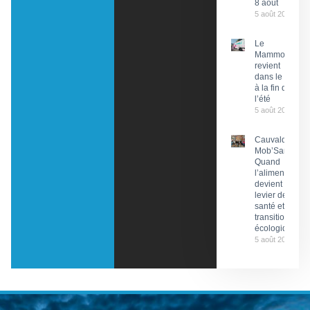
8 août
5 août 2026
Le
Mammobile
revient
dans le Lot
à la fin de
l’été
5 août 2026
Cauvaldor –
Mob’Santé :
Quand
l’alimentation
devient un
levier de
santé et de
transition
écologique
5 août 2026