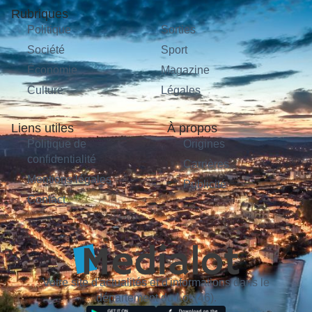
Rubriques
Politique
Sorties
Société
Sport
Économie
Magazine
Culture
Légales
Liens utiles
À propos
Politique de
Origines
confidentialité
Carrières
Mentions légales
Publicité
Contact
Votre site d'actualités et d'informations dans le
département du Lot (46).