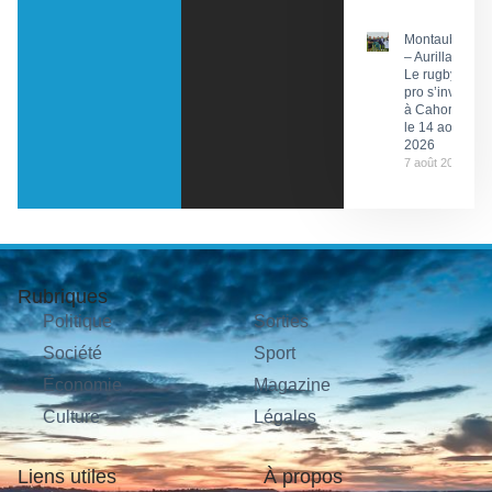
Montauban
– Aurillac :
Le rugby
pro s’invite
à Cahors
le 14 août
2026
7 août 2026
Rubriques
Politique
Sorties
Société
Sport
Économie
Magazine
Culture
Légales
Liens utiles
À propos