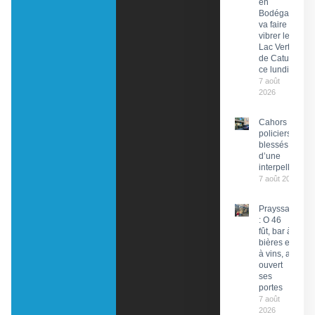
en
Bodéga »
va faire
vibrer le
Lac Vert
de Catus
ce lundi
7 août
2026
Cahors : Des
policiers
blessés lors
d’une
interpellation
7 août 2026
Prayssac
: O 46
fût, bar à
bières et
à vins, a
ouvert
ses
portes
7 août
2026