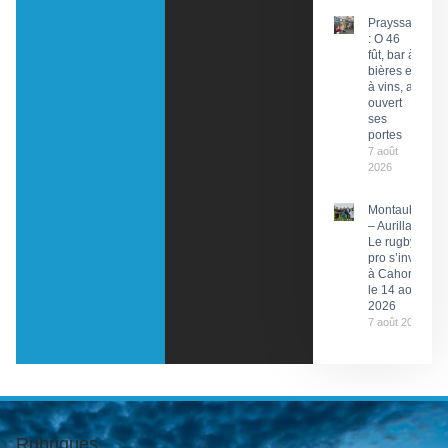
Prayssac
: O 46
fût, bar à
bières et
à vins, a
ouvert
ses
portes
7 août
2026
Montauban
– Aurillac :
Le rugby
pro s’invite
à Cahors
le 14 août
2026
7 août 2026
Rubriques