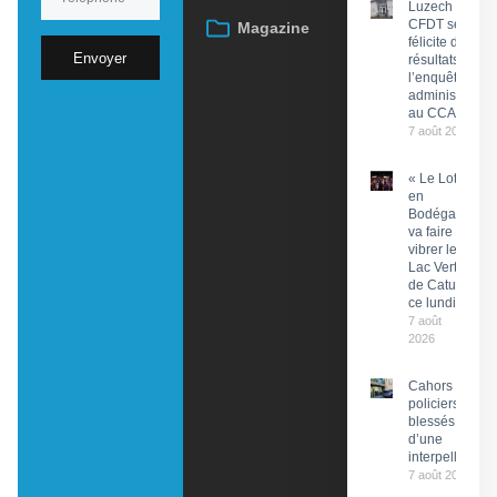
Luzech : La
CFDT se
Magazine
félicite des
Envoyer
résultats de
l’enquête
administrative
au CCAS
7 août 2026
« Le Lot
en
Bodéga »
va faire
vibrer le
Lac Vert
de Catus
ce lundi
7 août
2026
Cahors : Des
policiers
blessés lors
d’une
interpellation
7 août 2026