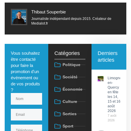
Thibaut Souperbie
Journaliste indépendant depuis 2015. Créateur de
Medialot.fr
Catégories
Derniers
Vous souhaitez
être contacté
articles
Politique
pour faire la
promotion d'un
Société
événement ou
Limogne-
en-
de vos produits
Quercy
Économie
?
en fête
les 14,
Culture
15 et 16
août
2026
Sorties
7 août
2026
Sport