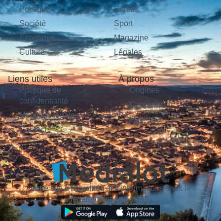
Politique
Sorties
Société
Sport
Économie
Magazine
Culture
Légales
Liens utiles
À propos
Politique de
Origines
confidentialité
Carrières
Mentions légales
Publicité
Contact
Votre site d'actualités et d'informations dans le
département du Lot (46).