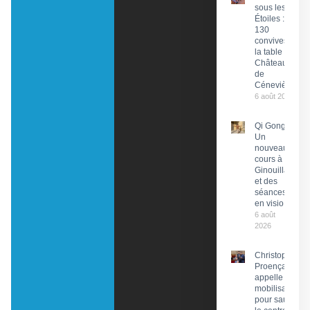
sous les
Étoiles :
130
convives à
la table du
Château
de
Cénevières
6 août 2026
Qi Gong :
Un
nouveau
cours à
Ginouillac
et des
séances
en visio
6 août
2026
Christophe
Proença
appelle à la
mobilisation
pour sauver