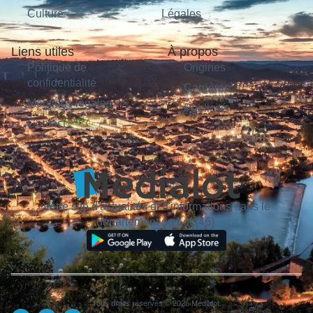
Culture
Légales
Liens utiles
À propos
Politique de
Origines
confidentialité
Carrières
Mentions légales
Publicité
Contact
Votre site d'actualités et d'informations dans le
département du Lot (46).
Tous droits réservés © 2026 Medialot.