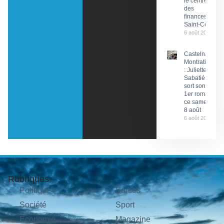
le centre
des
finances de
Saint-Céré
6 août 2026
Castelnau-
Montratier
: Juliette
Sabatié
sort son
1er roman
ce samedi
8 août
6 août 2026
Rubriques
Politique
Sorties
Société
Sport
Économie
Magazine