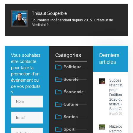
Thibaut Souperbie
Journaliste indépendant depuis 2015. Créateur de
Medialot.fr
Catégories
Derniers
Vous souhaitez
être contacté
articles
Politique
pour faire la
promotion d'un
Société
événement ou
Succès
retentissant
de vos produits
pour
Économie
?
l’édition
2026 du
Culture
festival de
Saint-Céré
8 août 2026
Sorties
Nuzéjouls :
Sport
Patrimoine