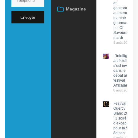
et
gastronomie
Magazine
au menu du
Envoyer
marché
gourmand
Lot Of
Saveurs ce
mardi
8 août 2026
L’intelligence
artificielle
s’est invitée
dans le
débat au
festival
Africajarc
8 août 2026
Festival du
Quercy
Blanc 2026
: 3 soirées
d’exception
pour la 58e
édition