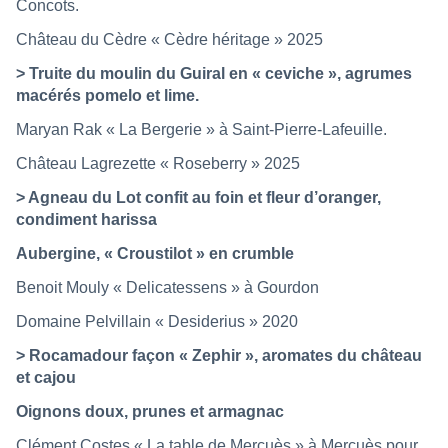
Concots.
Château du Cèdre « Cèdre héritage » 2025
> Truite du moulin du Guiral en « ceviche », agrumes
macérés pomelo et lime.
Maryan Rak « La Bergerie » à Saint-Pierre-Lafeuille.
Château Lagrezette « Roseberry » 2025
> Agneau du Lot confit au foin et fleur d’oranger,
condiment harissa
Aubergine, « Croustilot » en crumble
Benoit Mouly « Delicatessens » à Gourdon
Domaine Pelvillain « Desiderius » 2020
> Rocamadour façon « Zephir », aromates du château
et cajou
Oignons doux, prunes et armagnac
Clément Costes « La table de Mercuès » à Mercuès pour