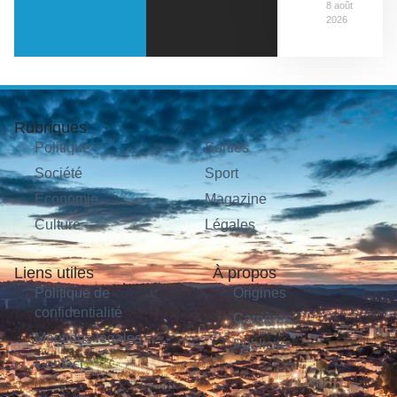
8 août
2026
Rubriques
Politique
Sorties
Société
Sport
Économie
Magazine
Culture
Légales
Liens utiles
À propos
Politique de
Origines
confidentialité
Carrières
Mentions légales
Publicité
Contact