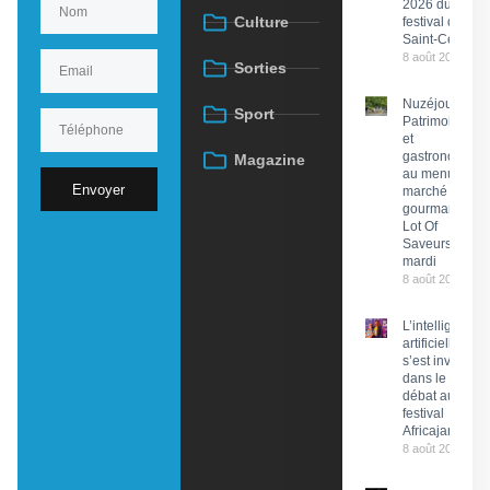
2026 du
Culture
festival de
Saint-Céré
8 août 2026
Sorties
Nuzéjouls :
Sport
Patrimoine
et
gastronomie
Magazine
au menu du
Envoyer
marché
gourmand
Lot Of
Saveurs ce
mardi
8 août 2026
L’intelligence
artificielle
s’est invitée
dans le
débat au
festival
Africajarc
8 août 2026