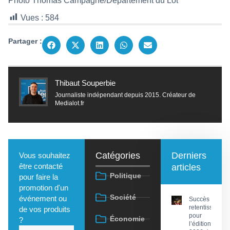
Photo Thomas Campagne/Département du Lot
Vues :
584
Partager :
Thibaut Souperbie
Journaliste indépendant depuis 2015. Créateur de
Medialot.fr
Catégories
Derniers
Vous souhaitez
être contacté
articles
Politique
pour faire la
promotion d'un
Société
événement ou
Succès
retentissant
de vos produits
pour
Économie
?
l’édition