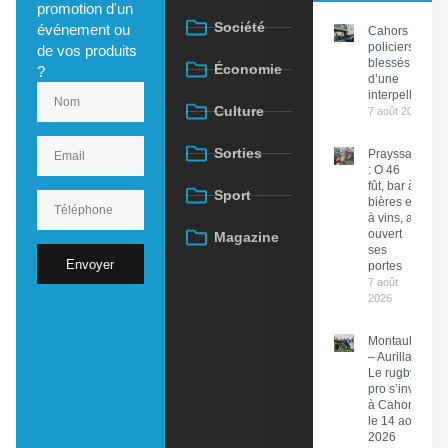
promotion d'un
Société
événement ou
Cahors : Des
policiers
de vos produits
blessés lors
Économie
?
d’une
interpellation
Culture
7 août 2026
Sorties
Prayssac
: O 46
fût, bar à
Sport
bières et
à vins, a
ouvert
Magazine
ses
Envoyer
portes
7 août
2026
Montauban
– Aurillac :
Le rugby
pro s’invite
à Cahors
le 14 août
2026