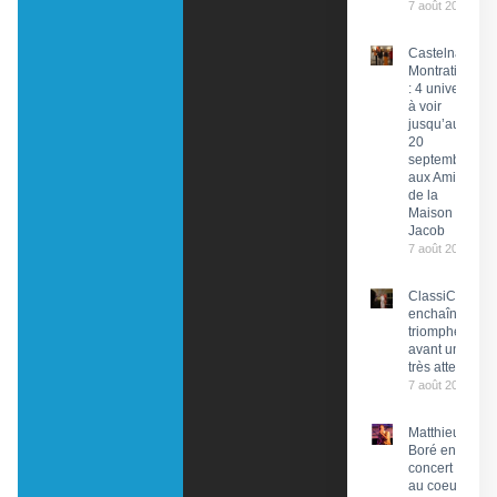
7 août 2026
Castelnau-
Montratier
: 4 univers
à voir
jusqu’au
20
septembre
aux Amis
de la
Maison
Jacob
7 août 2026
ClassiCahors
enchaîne les
triomphes
avant un final
très attendu
7 août 2026
Matthieu
Boré en
concert
au coeur