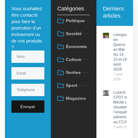
Catégories
Derniers
Vous souhaitez
être contacté
articles
Politique
pour faire la
promotion d'un
Société
événement ou
Limogne-
en-
de vos produits
Quercy
Économie
?
en fête
les 14,
Culture
15 et 16
août
2026
Sorties
7 août
2026
Sport
Luzech : La
CFDT se
Magazine
félicite des
Envoyer
résultats de
l’enquête
administrative
au CCAS
7 août 2026