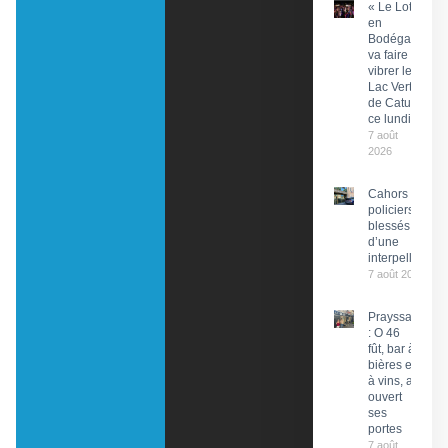
« Le Lot
en
Bodéga »
va faire
vibrer le
Lac Vert
de Catus
ce lundi
7 août
2026
Cahors : Des
policiers
blessés lors
d’une
interpellation
7 août 2026
Prayssac
: O 46
fût, bar à
bières et
à vins, a
ouvert
ses
portes
7 août