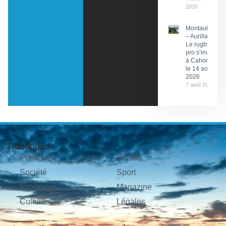
2026
Montauban
– Aurillac :
Le rugby
pro s’invite
à Cahors
le 14 août
2026
7 août 2026
Rubriques
Politique
Sorties
Société
Sport
Économie
Magazine
Culture
Légales