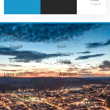
8 août
6 août 2026
Rubriques
Politique
Sorties
Société
Sport
Économie
Magazine
Culture
Légales
Liens utiles
À propos
Politique de
Origines
confidentialité
Carrières
Mentions légales
Publicité
Contact