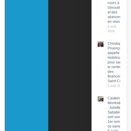
cours à
Ginouillac
et des
séances
en visio
6 août
2026
Christophe
Proença
appelle à la
mobilisation
pour sauver
le centre
des
finances de
Saint-Céré
6 août 2026
Castelnau-
Montratier
: Juliette
Sabatié
sort son
1er roman
ce samedi