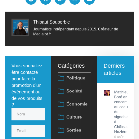
Thibaut Souperbie
Journaliste indépendant depuis 2015. Créateur de
Medialot.fr
Catégories
Derniers
Vous souhaitez
être contacté
articles
Politique
pour faire la
promotion d'un
Société
événement ou
Matthieu
Boré en
de vos produits
concert
Économie
?
au coeur
du
Culture
vignoble
à
Château
Sorties
Nozières
6 août