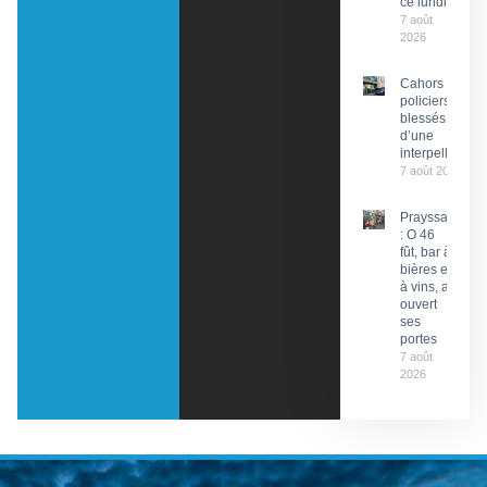
ce lundi
7 août
2026
Cahors : Des
policiers
blessés lors
d’une
interpellation
7 août 2026
Prayssac
: O 46
fût, bar à
bières et
à vins, a
ouvert
ses
portes
7 août
2026