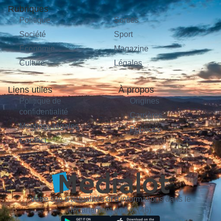
Rubriques
Politique
Sorties
Société
Sport
Économie
Magazine
Culture
Légales
Liens utiles
À propos
Politique de
Origines
confidentialité
Carrières
Mentions légales
Publicité
Contact
Votre site d'actualités et d'informations dans le
département du Lot (46).