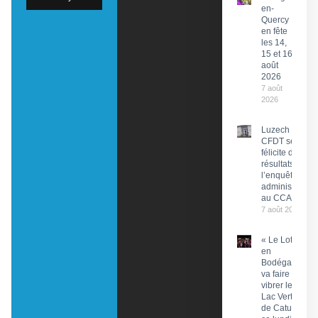
en-
Quercy
en fête
les 14,
15 et 16
août
2026
7 août
2026
Luzech : La
CFDT se
félicite des
résultats de
l’enquête
administrative
au CCAS
7 août 2026
« Le Lot
en
Bodéga »
va faire
vibrer le
Lac Vert
de Catus