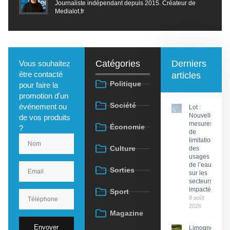
Journaliste indépendant depuis 2015. Créateur de
Medialot.fr
Catégories
Derniers
Vous souhaitez
être contacté
articles
Politique
pour faire la
promotion d'un
Société
événement ou
Lot :
Nouvelles
de vos produits
mesures
Économie
?
de
limitation
Culture
des
usages
de l’eau
Sorties
sur les
secteurs
impactés
Sport
8 août
2026
Magazine
Envoyer
Limogne-