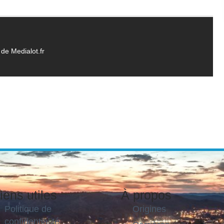
de Medialot.fr
iens utiles
À propos
Politique de
Origines
confidentialité