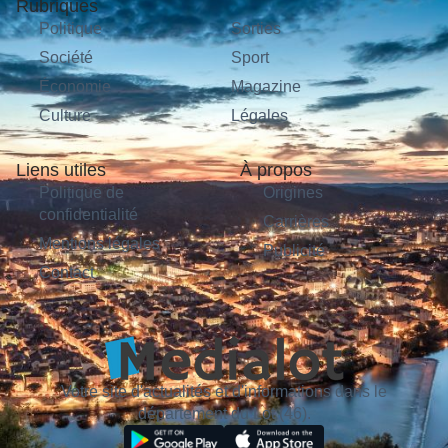
Rubriques
Politique
Sorties
Société
Sport
Économie
Magazine
Culture
Légales
Liens utiles
À propos
Politique de
Origines
confidentialité
Carrières
Mentions légales
Publicité
Contact
Votre site d'actualités et d'informations dans le
département du Lot (46).