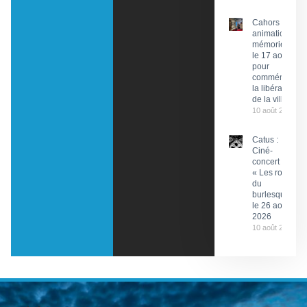
Cahors : Des
animations
mémorielles
le 17 août
pour
commémorer
la libération
de la ville
10 août 2026
Catus :
Ciné-
concert
« Les rois
du
burlesque »
le 26 août
2026
10 août 2026