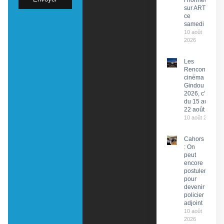
l’honneur
sur ARTE
ce
samedi
10 août
2026
Les
Rencontres
cinéma de
Gindou
2026, c’est
du 15 au
22 août
10 août 2026
Cahors
: On
peut
encore
postuler
pour
devenir
policier
adjoint
10 août
2026