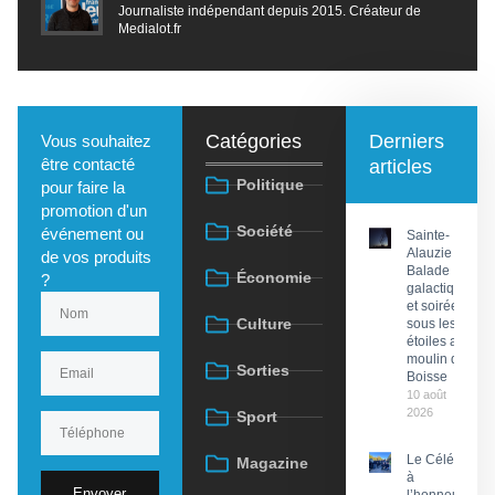
Journaliste indépendant depuis 2015. Créateur de
Medialot.fr
Catégories
Derniers
Vous souhaitez
être contacté
articles
Politique
pour faire la
promotion d'un
Société
événement ou
Sainte-
Alauzie :
de vos produits
Balade
Économie
?
galactique
et soirée
Culture
sous les
étoiles au
moulin de
Sorties
Boisse
10 août
2026
Sport
Le Célé
Magazine
à
Envoyer