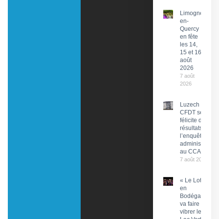
Limogne-
en-
Quercy
en fête
les 14,
15 et 16
août
2026
7 août
2026
Luzech : La
CFDT se
félicite des
résultats de
l’enquête
administrative
au CCAS
7 août 2026
« Le Lot
en
Bodéga »
va faire
vibrer le