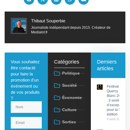
Thibaut Souperbie
Journaliste indépendant depuis 2015. Créateur de
Medialot.fr
Catégories
Derniers
Vous souhaitez
être contacté
articles
Politique
pour faire la
promotion d'un
Société
événement ou
Festival du
Quercy
de vos produits
Blanc 2026
Économie
?
: 3 soirées
d’exception
Culture
pour la 58e
édition
8 août 2026
Sorties