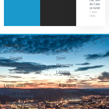
Lac Vert
de Catus
ce lundi
7 août
2026
Rubriques
Politique
Sorties
Société
Sport
Économie
Magazine
Culture
Légales
Liens utiles
À propos
Politique de
Origines
confidentialité
Carrières
Mentions légales
Publicité