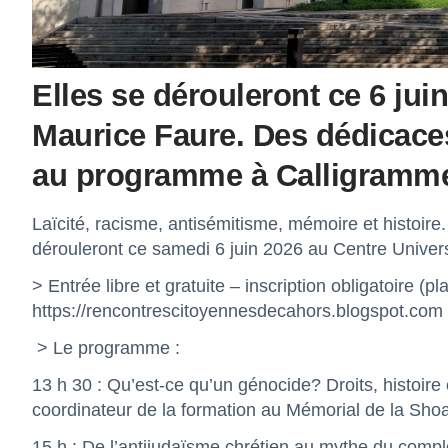
Elles se dérouleront ce 6 jui
Maurice Faure. Des dédicaces
au programme à Calligramm
Laïcité, racisme, antisémitisme, mémoire et histoi
dérouleront ce samedi 6 juin 2026 au Centre Univers
> Entrée libre et gratuite – inscription obligatoire (pla
https://rencontrescitoyennesdecahors.blogspot.com
> Le programme :
13 h 30 : Qu’est-ce qu’un génocide? Droits, histoire 
coordinateur de la formation au Mémorial de la Sho
15 h : De l’antijudaïsme chrétien au mythe du complo