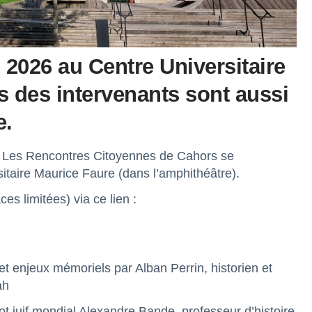
n 2026 au Centre Universitaire
 des intervenants sont aussi
e.
re. Les Rencontres Citoyennes de Cahors se
itaire Maurice Faure (dans l’amphithéâtre).
ces limitées) via ce lien :
et enjeux mémoriels par Alban Perrin, historien et
ah
t juif mondial Alexandre Bande, professeur d’histoire