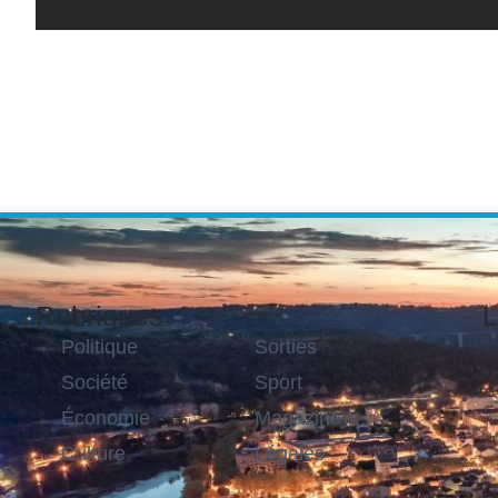
Rubriques
L
Politique
Sorties
Société
Sport
Économie
Magazine
Culture
Légales