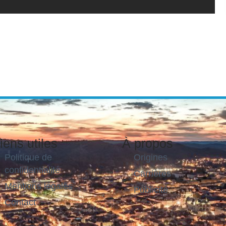
iens utiles
À propos
Politique de
Origines
confidentialité
Carrières
Mentions légales
Publicité
Contact