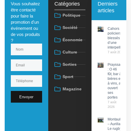
Catégories
Derniers
Vous souhaitez
être contacté
articles
Politique
pour faire la
promotion d'un
Société
événement ou
Cahors : Des
policiers
de vos produits
blessés lors
Économie
?
d’une
interpellation
Culture
7 août 2026
Sorties
Prayssac
: O 46
fût, bar à
Sport
bières et
à vins, a
ouvert
Magazine
ses
Envoyer
portes
7 août
2026
Montauban
– Aurillac :
Le rugby