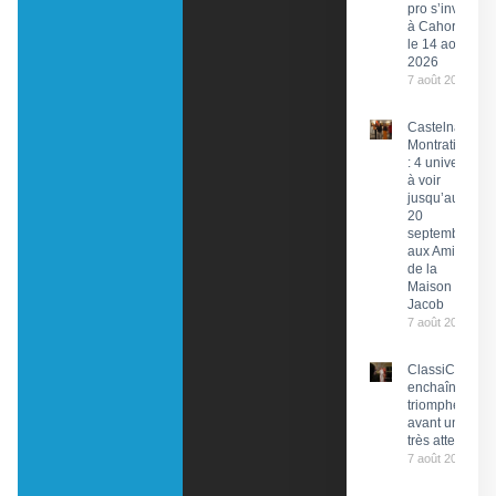
pro s’invite
à Cahors
le 14 août
2026
7 août 2026
Castelnau-
Montratier
: 4 univers
à voir
jusqu’au
20
septembre
aux Amis
de la
Maison
Jacob
7 août 2026
ClassiCahors
enchaîne les
triomphes
avant un final
très attendu
7 août 2026