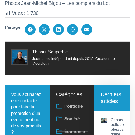
Photos Jean-Michel Bigou – Les pompiers du Lot
Vues :
1 736
Partager :
Thibaut Souperbie
Journaliste indépendant depuis 2015. Créateur de
Medialot.fr
Catégories
Derniers
Vous souhaitez
être contacté
articles
Politique
pour faire la
promotion d'un
Société
événement ou
Cahors : Des
policiers
de vos produits
blessés lors
Économie
?
d’une