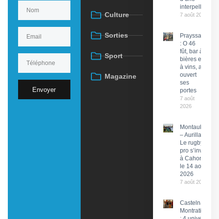
interpellation
Culture
7 août 2026
Sorties
Prayssac
: O 46
fût, bar à
Sport
bières et
à vins, a
ouvert
Magazine
ses
Envoyer
portes
7 août
2026
Montauban
– Aurillac :
Le rugby
pro s’invite
à Cahors
le 14 août
2026
7 août 2026
Castelnau-
Montratier
: 4 univers