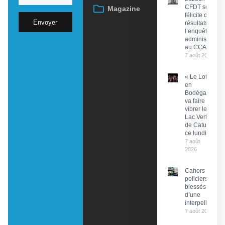
CFDT se
Magazine
félicite des
Envoyer
résultats de
l’enquête
administrative
au CCAS
7 août 2026
« Le Lot
en
Bodéga »
va faire
vibrer le
Lac Vert
de Catus
ce lundi
7 août
2026
Cahors : Des
policiers
blessés lors
d’une
interpellation
7 août 2026