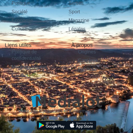
Politique
Sorties
Société
Sport
Économie
Magazine
Culture
Légales
Liens utiles
À propos
Politique de
Origines
confidentialité
Carrières
Mentions légales
Publicité
Contact
Votre site d'actualités et d'informations dans le
département du Lot (46).