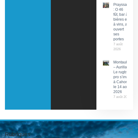
Prayssac
: O 46
fût, bar à
bières et
à vins, a
ouvert
ses
portes
7 août
2026
Montauban
– Aurillac :
Le rugby
pro s’invite
à Cahors
le 14 août
2026
7 août 2026
Rubriques