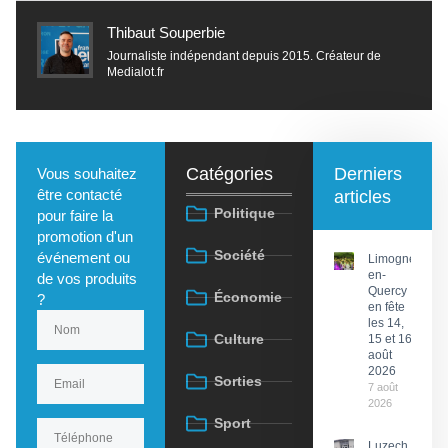
Thibaut Souperbie
Journaliste indépendant depuis 2015. Créateur de
Medialot.fr
Catégories
Derniers
Vous souhaitez
être contacté
articles
Politique
pour faire la
promotion d'un
Société
événement ou
Limogne-
en-
de vos produits
Quercy
Économie
?
en fête
les 14,
Culture
15 et 16
août
2026
Sorties
7 août
2026
Sport
Luzech : La