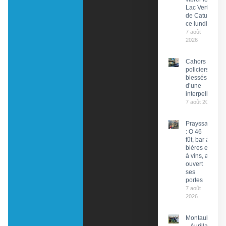
Lac Vert
de Catus
ce lundi
7 août
2026
Cahors : Des
policiers
blessés lors
d’une
interpellation
7 août 2026
Prayssac
: O 46
fût, bar à
bières et
à vins, a
ouvert
ses
portes
7 août
2026
Montauban