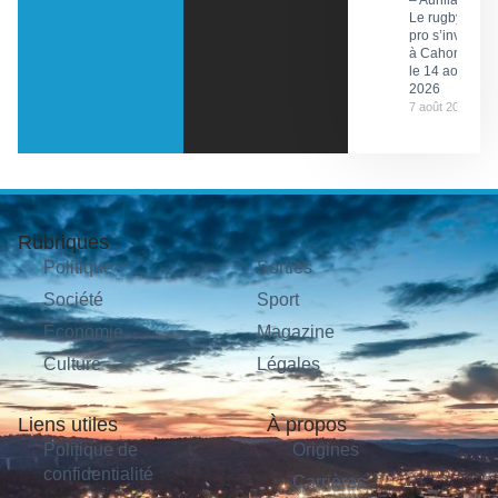
– Aurillac :
Le rugby
pro s’invite
à Cahors
le 14 août
2026
7 août 2026
Rubriques
Politique
Sorties
Société
Sport
Économie
Magazine
Culture
Légales
Liens utiles
À propos
Politique de
Origines
confidentialité
Carrières