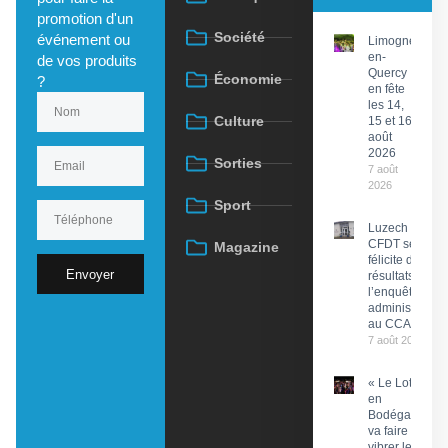
promotion d'un
Société
événement ou
Limogne-
en-
de vos produits
Quercy
Économie
?
en fête
les 14,
Culture
15 et 16
août
2026
Sorties
7 août
2026
Sport
Luzech : La
CFDT se
Magazine
félicite des
Envoyer
résultats de
l’enquête
administrative
au CCAS
7 août 2026
« Le Lot
en
Bodéga »
va faire
vibrer le