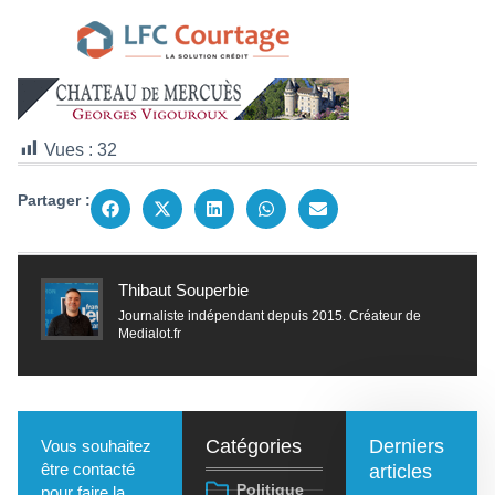
Vues :
32
Partager :
Thibaut Souperbie
Journaliste indépendant depuis 2015. Créateur de
Medialot.fr
Catégories
Derniers
Vous souhaitez
être contacté
articles
Politique
pour faire la