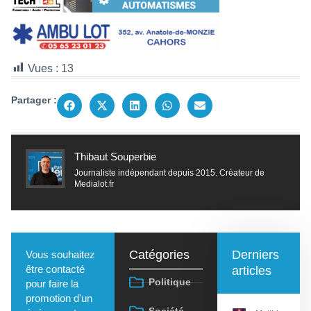
Vues :
13
Partager :
Thibaut Souperbie
Journaliste indépendant depuis 2015. Créateur de
Medialot.fr
Catégories
Derniers
Vous souhaitez
être contacté
articles
Politique
pour faire la
promotion d'un