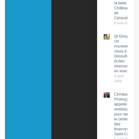
la table du
Château
de
Cénevières
6 août 2026
Qi Gong :
Un
nouveau
cours à
Ginouillac
et des
séances
en visio
6 août
2026
Christophe
Proença
appelle à la
mobilisation
pour sauver
le centre
des
finances de
Saint-Céré