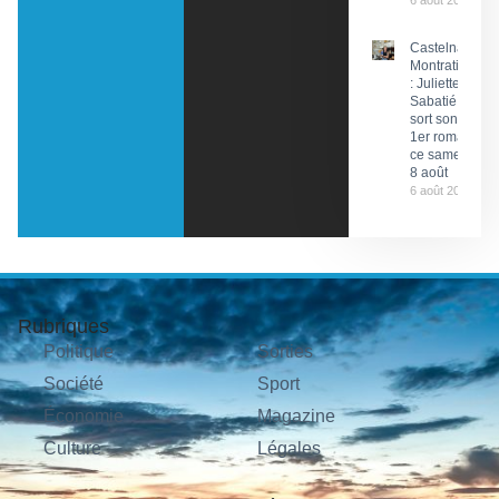
6 août 2026
Castelnau-
Montratier
: Juliette
Sabatié
sort son
1er roman
ce samedi
8 août
6 août 2026
Rubriques
Politique
Sorties
Société
Sport
Économie
Magazine
Culture
Légales