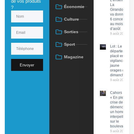
L’ensemble
de vos produits
La
Économie
?
Girandola
va donner
Culture
6 concerts
au mois
d’août
Sorties
9 août 2026
Sport
Lot : Le
département
placé en
Magazine
vigilance
Envoyer
jaune
orages ce
dimanche
9 août 2026
Cahors :
« En pleine
crise de
démence »,
un homme
interpellé
sur le
boulevard
9 août 2026