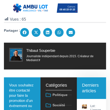
Vues :
65
Partager :
Thibaut Souperbie
Journaliste indépendant depuis 2015. Créateur de
Medialot.fr
Catégories
Derniers
Vous souhaitez
être contacté
articles
Politique
pour faire la
promotion d'un
Société
événement ou
Lot :