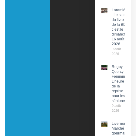
Laramière
: Le salon
du livre et
de la BD,
c’est le
dimanche
16 août
2026
9 août
2026
Rugby
Quercy
Féminin :
L’heure
de la
reprise
pour les
séniores
9 août
2026
Livernon :
Marché
gourmand