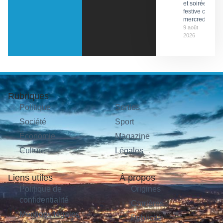
et soirée
festive ce
mercredi
9 août
2026
Rubriques
Politique
Sorties
Société
Sport
Économie
Magazine
Culture
Légales
Liens utiles
À propos
Politique de
Origines
confidentialité
Carrières
Mentions légales
Publicité