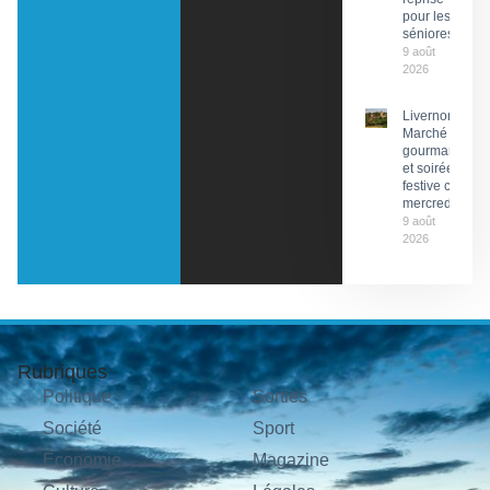
pour les
séniores
9 août
2026
Livernon :
Marché
gourmand
et soirée
festive ce
mercredi
9 août
2026
Rubriques
Politique
Sorties
Société
Sport
Économie
Magazine