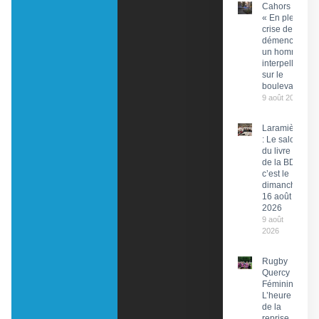
Cahors :
« En pleine
crise de
démence »,
un homme
interpellé
sur le
boulevard
9 août 2026
Laramière
: Le salon
du livre et
de la BD,
c’est le
dimanche
16 août
2026
9 août
2026
Rugby
Quercy
Féminin :
L’heure
de la
reprise