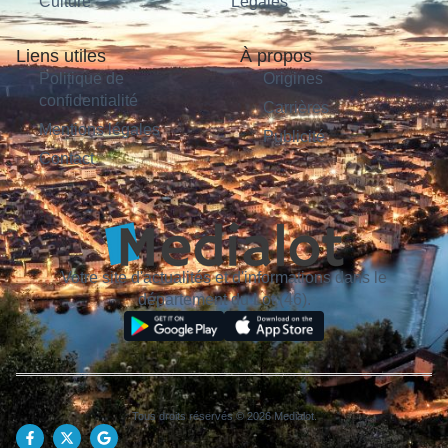
Culture
Légales
Liens utiles
À propos
Politique de
Origines
confidentialité
Carrières
Mentions légales
Publicité
Contact
Votre site d'actualités et d'informations dans le
département du Lot (46).
Tous droits réservés © 2026 Medialot.