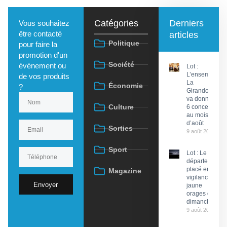
Catégories
Derniers
Vous souhaitez
être contacté
articles
Politique
pour faire la
promotion d'un
Société
événement ou
Lot :
L’ensemble
de vos produits
La
Économie
?
Girandola
va donner
Culture
6 concerts
au mois
d’août
Sorties
9 août 2026
Sport
Lot : Le
département
placé en
Magazine
vigilance
Envoyer
jaune
orages ce
dimanche
9 août 2026