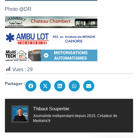
Photo @DR
Vues :
29
Partager :
Thibaut Souperbie
Journaliste indépendant depuis 2015. Créateur de
Medialot.fr