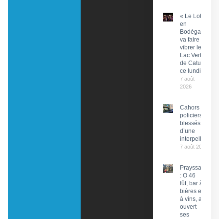
« Le Lot
en
Bodéga »
va faire
vibrer le
Lac Vert
de Catus
ce lundi
7 août
2026
Cahors : Des
policiers
blessés lors
d’une
interpellation
7 août 2026
Prayssac
: O 46
fût, bar à
bières et
à vins, a
ouvert
ses