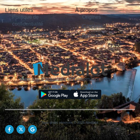
Liens utiles
À propos
Politique de
Origines
confidentialité
Carrières
Mentions légales
Publicité
Contact
Votre site d'actualités et d'informations dans le
département du Lot (46).
Tous droits réservés © 2026 Medialot.