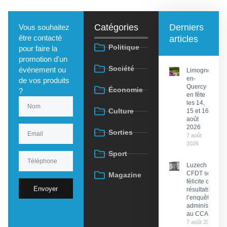
Catégories
Derniers
Vous souhaitez
être contacté
articles
Politique
pour faire la
promotion d'un
Société
événement ou
Limogne-
en-
de vos produits
Quercy
Économie
?
en fête
les 14,
Culture
15 et 16
août
2026
Sorties
7 août
2026
Sport
Luzech : La
CFDT se
Magazine
félicite des
Envoyer
résultats de
l’enquête
administrative
au CCAS
7 août 2026