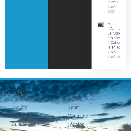
portes
7 août
2026
Montauban
– Aurillac :
Le rugby
pro s’invite
à Cahors
le 14 août
2026
7 août 2026
Rubriques
Politique
Sorties
Société
Sport
Économie
Magazine
Culture
Légales