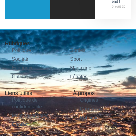
end !
5 août 2026
Rubriques
Politique
Sorties
Société
Sport
Économie
Magazine
Culture
Légales
Liens utiles
À propos
Politique de
Origines
confidentialité
Carrières
Mentions légales
Publicité
Contact