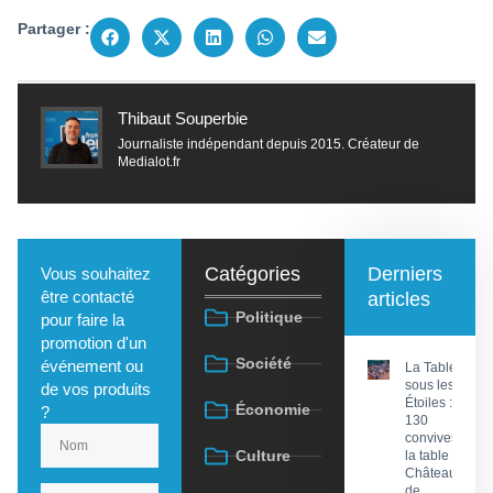
Partager :
Thibaut Souperbie
Journaliste indépendant depuis 2015. Créateur de
Medialot.fr
Catégories
Derniers
Vous souhaitez
être contacté
articles
Politique
pour faire la
promotion d'un
Société
événement ou
La Tablée
sous les
de vos produits
Étoiles :
Économie
?
130
convives à
Culture
la table du
Château
de