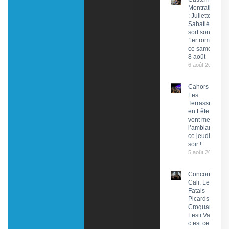
Montratier
: Juliette
Sabatié
sort son
1er roman
ce samedi
8 août
6 août 2026
Cahors :
Les
Terrasses
en Fête
vont mettre
l’ambiance
ce jeudi
soir !
5 août 2026
Concorès :
Cali, Les
Fatals
Picards, Les
Croquants…
Festi’ValCéou,
c’est ce week-