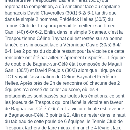
messieurs le Trespouzien Laurent Perez (30/2) qui
reprenait la compétition, a dû s’incliner face au capitaine
bagnacois David Claverolles (30/1) 6-2/ 6-1 tandis que
dans le simple 2 hommes, Frédérick Helies (30/5) du
Tennis Club de Trespoux prenait le meilleur sur Timéo
Ganil (40) 6-0/ 6-2. Enfin, dans le simple 3 dames, c’est la
Trespouzienne Céline Baynat qui est restée sur sa bonne
lancée en s’imposant face à Véronique Cayre (30/5) 6-4/
6-4. Les 2 points du double restant pour la victoire de cette
rencontre ont été par ailleurs âprement disputés… l’équipe
de double de Bagnac-sur-Célé était composée de Magali
Ganil (30/2) et David Poujols (30/3) alors que l’équipe du
TCT voyait l’association de Céline Baynat et Frédérick
Helies. Après près de 2h de rencontre où chacune des 2
équipes n’a cessé de coller au score, où les 4
protagonistes sont passés par toutes les émotions, ce sont
les joueurs de Trespoux qui ont lâché la victoire en faveur
de Bagnac-sur-Célé 7-6/ 7-5. La victoire finale est revenue
à Bagnac-sur-Célé, 3 points à 2. Afin de rester dans le haut
du tableau de cette poule de 6 équipes, le Tennis Club de
Trespoux tâchera de faire mieux, dimanche 4 février, face