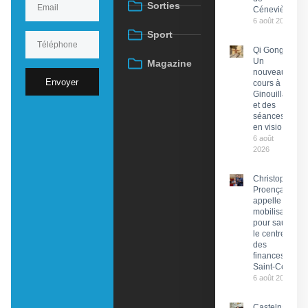
Sorties
Cénevières
6 août 2026
Sport
Qi Gong :
Un
Magazine
nouveau
Envoyer
cours à
Ginouillac
et des
séances
en visio
6 août
2026
Christophe
Proença
appelle à la
mobilisation
pour sauver
le centre
des
finances de
Saint-Céré
6 août 2026
Castelnau-