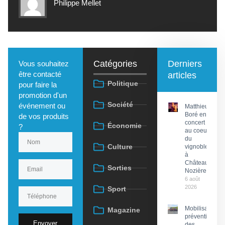
Philippe Mellet
Catégories
Derniers
Vous souhaitez
être contacté
articles
Politique
pour faire la
promotion d'un
Société
événement ou
Matthieu
Boré en
de vos produits
concert
Économie
?
au coeur
du
Culture
vignoble
à
Château
Sorties
Nozières
6 août
2026
Sport
Mobilisation
Magazine
préventive
Envoyer
des