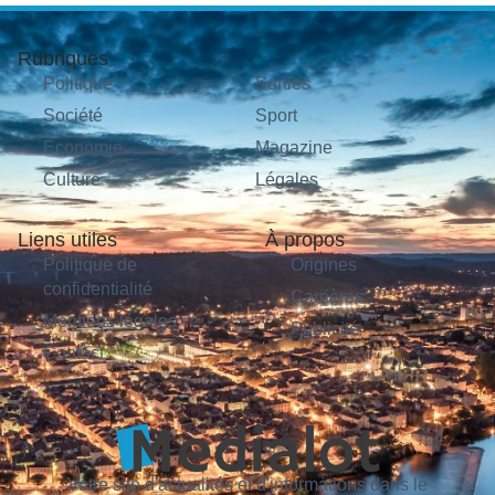
Rubriques
Politique
Sorties
Société
Sport
Économie
Magazine
Culture
Légales
Liens utiles
À propos
Politique de
Origines
confidentialité
Carrières
Mentions légales
Publicité
Contact
Votre site d'actualités et d'informations dans le