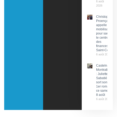
6 août
2026
Christophe
Proença
appelle à la
mobilisation
pour sauver
le centre
des
finances de
Saint-Céré
6 août 2026
Castelnau-
Montratier
: Juliette
Sabatié
sort son
1er roman
ce samedi
8 août
6 août 2026