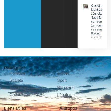
Castelnau-
Montratier
: Juliette
Sabatié
sort son
1er roman
ce samedi
8 août
6 août 2026
Rubriques
Politique
Sorties
Société
Sport
Économie
Magazine
Culture
Légales
Liens utiles
À propos