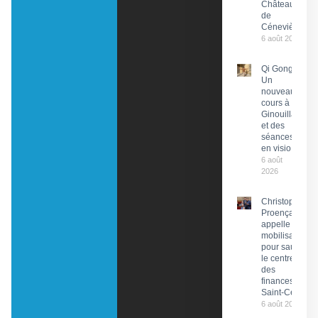
Château
de
Cénevières
6 août 2026
Qi Gong :
Un
nouveau
cours à
Ginouillac
et des
séances
en visio
6 août
2026
Christophe
Proença
appelle à la
mobilisation
pour sauver
le centre
des
finances de
Saint-Céré
6 août 2026