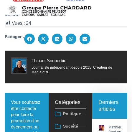
Vues :
24
Partager :
Thibaut Souperbie
Journaliste indépendant depuis 2015. Créateur de
Medialot.fr
Catégories
Derniers
Vous souhaitez
être contacté
articles
Politique
pour faire la
promotion d'un
Société
événement ou
Matthieu