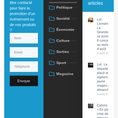
être contacté
articles
Politique
pour faire la
promotion d'un
Société
événement ou
Lot :
L’ensemble
de vos produits
La
Économie
?
Girandola
va donner
Culture
6 concerts
au mois
d’août
Sorties
9 août 2026
Sport
Lot : Le
département
placé en
Magazine
vigilance
Envoyer
jaune
orages ce
dimanche
9 août 2026
Cahors :
« En pleine
crise de