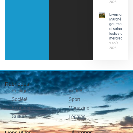
2026
Livernon :
Marché
gourmand
et soirée
festive ce
mercredi
9 août
2026
Rubriques
Politique
Sorties
Société
Sport
Économie
Magazine
Culture
Légales
Liens utiles
À propos