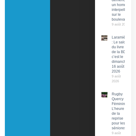
démence »,
un homme
interpellé
sur le
boulevard
9 août 2026
Laramière
: Le salon
du livre et
de la BD,
c’est le
dimanche
16 août
2026
9 août
2026
Rugby
Quercy
Féminin :
L’heure
de la
reprise
pour les
séniores
9 août