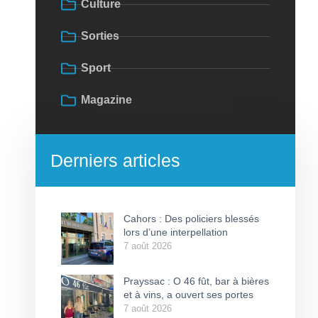
Culture
Sorties
Sport
Magazine
Derniers articles
Cahors : Des policiers blessés
lors d’une interpellation
7 août 2026
Prayssac : O 46 fût, bar à bières
et à vins, a ouvert ses portes
7 août 2026