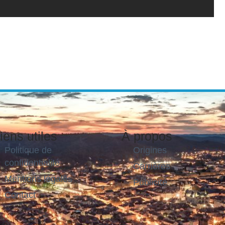
iens utiles
À propos
Politique de
Origines
confidentialité
Carrières
Mentions légales
Publicité
Contact