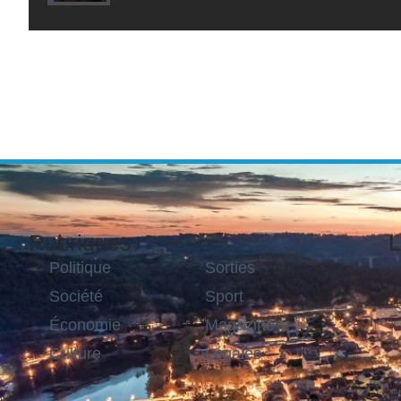
Rubriques
L
Politique
Sorties
Société
Sport
Économie
Magazine
Culture
Légales