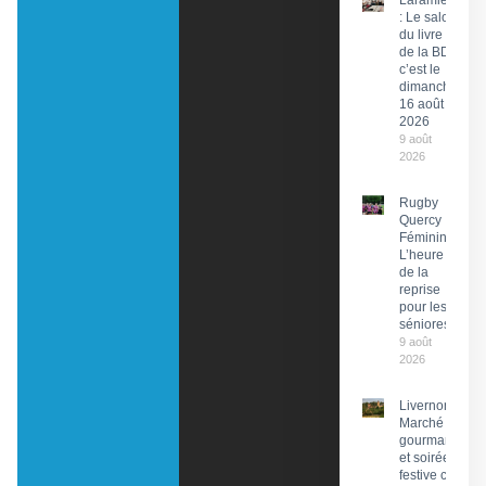
Laramière
: Le salon
du livre et
de la BD,
c’est le
dimanche
16 août
2026
9 août
2026
Rugby
Quercy
Féminin :
L’heure
de la
reprise
pour les
séniores
9 août
2026
Livernon :
Marché
gourmand
et soirée
festive ce