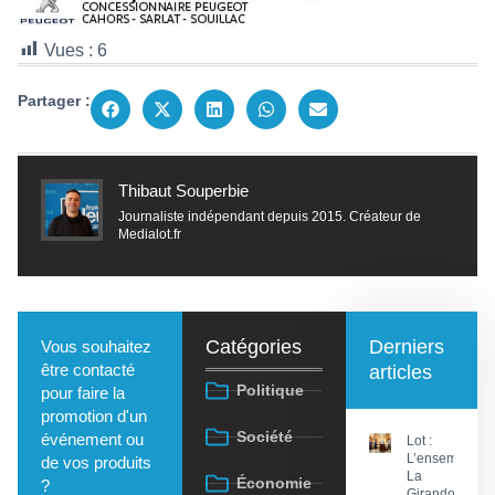
Vues :
6
Partager :
Thibaut Souperbie
Journaliste indépendant depuis 2015. Créateur de
Medialot.fr
Catégories
Derniers
Vous souhaitez
être contacté
articles
Politique
pour faire la
promotion d'un
Société
événement ou
Lot :
L’ensemble
de vos produits
La
Économie
?
Girandola