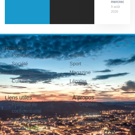
mercredi
9 août
2026
Rubriques
Politique
Sorties
Société
Sport
Économie
Magazine
Culture
Légales
Liens utiles
À propos
Politique de
Origines
confidentialité
Carrières
Mentions légales
Publicité
Contact