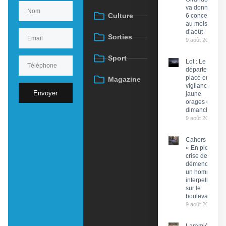
va donner
Culture
6 concerts
au mois
d’août
Sorties
9 août 2026
Sport
Lot : Le
département
placé en
Magazine
vigilance
Envoyer
jaune
orages ce
dimanche
9 août 2026
Cahors :
« En pleine
crise de
démence »,
un homme
interpellé
sur le
boulevard
9 août 2026