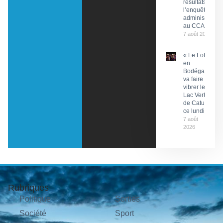
résultats de
l’enquête
administrative
au CCAS
7 août 2026
« Le Lot
en
Bodéga »
va faire
vibrer le
Lac Vert
de Catus
ce lundi
7 août
2026
Rubriques
Politique
Sorties
Société
Sport