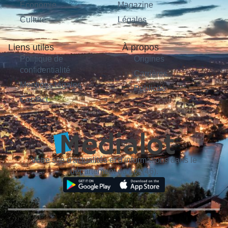
Économie
Magazine
Culture
Légales
Liens utiles
À propos
Politique de
Origines
confidentialité
Carrières
Mentions légales
Publicité
Contact
Votre site d'actualités et d'informations dans le
département du Lot (46).